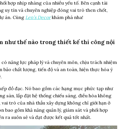
hối hợp nhịp nhàng của nhiều yếu tố. Bên cạnh tài
ng uy tín và chuyên nghiệp đóng vai trò then chốt,
 dự án. Cùng
Len’s Decor
khám phá nha!
m như thế nào trong thiết kế thi công nội
vị có năng lực pháp lý và chuyên môn, chịu trách nhiệm
 bảo chất lượng, tiến độ và an toàn, hiện thực hóa ý
.
p xếp đồ đạc. Nó bao gồm các hạng mục phức tạp như
ờng sàn, lắp đặt hệ thống chiếu sáng, điều hòa không
y, vai trò của nhà thầu xây dựng không chỉ giới hạn ở
òn bao gồm khả năng quản lý, giám sát và phối hợp
n ra suôn sẻ và đạt được kết quả tốt nhất.