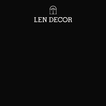
BLOG & TIN TỨC
NG TRÌNH KIẾN TRÚC ĐỀU MANG TRONG MÌNH 
CHUYỆN RIÊNG.