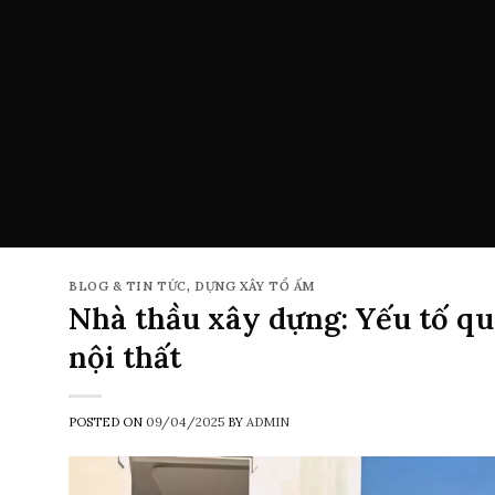
BLOG & TIN TỨC
,
DỰNG XÂY TỔ ẤM
Nhà thầu xây dựng: Yếu tố q
nội thất
POSTED ON
09/04/2025
BY
ADMIN