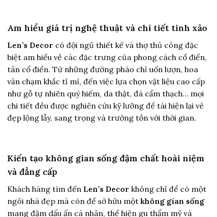
Am hiểu giá trị nghệ thuật và chi tiết tinh xảo
Len’s Decor
có đội ngũ thiết kế và thợ thủ công đặc
biệt am hiểu về các đặc trưng của phong cách cổ điển,
tân cổ điển. Từ những đường phào chỉ uốn lượn, hoa
văn chạm khắc tỉ mỉ, đến việc lựa chọn vật liệu cao cấp
như gỗ tự nhiên quý hiếm, da thật, đá cẩm thạch… mọi
chi tiết đều được nghiên cứu kỹ lưỡng để tái hiện lại vẻ
đẹp lộng lẫy, sang trọng và trường tồn với thời gian.
Kiến tạo không gian sống đậm chất hoài niệm
và đẳng cấp
Khách hàng tìm đến
Len’s Decor
không chỉ để có một
ngôi nhà đẹp mà còn để sở hữu một
không gian sống
mang đậm dấu ấn cá nhân, thể hiện gu thẩm mỹ và