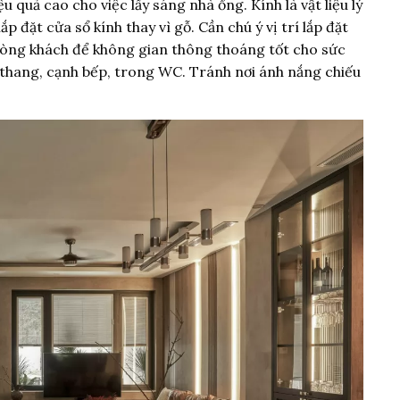
u quả cao cho việc lấy sáng nhà ống. Kính là vật liệu lý
ắp đặt cửa sổ kính thay vì gỗ. Cần chú ý vị trí lắp đặt
phòng khách để không gian thông thoáng tốt cho sức
u thang, cạnh bếp, trong WC. Tránh nơi ánh nắng chiếu