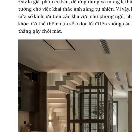
Đây là giải pháp cơ bản, dễ ứng dụng và mang lại hiệ
tưởng cho việc khai thác ánh sáng tự nhiên. Vì vậy, l
cửa sổ kính, ưu tiên các khu vực như phòng ngủ, 
khỏe. Có thể thêm cửa sổ ở dọc lối đi lên xuống cầ
thẳng gây chói mắt.