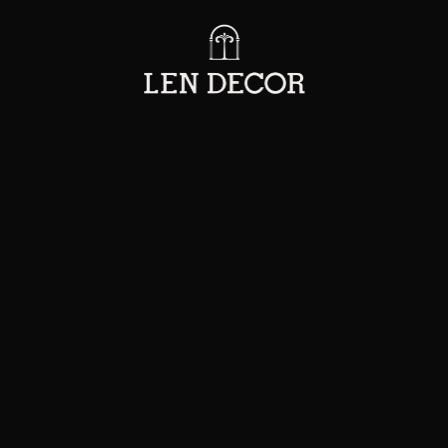
BLOG & TIN TỨC
NG TRÌNH KIẾN TRÚC ĐỀU MANG TRONG MÌNH 
CHUYỆN RIÊNG.