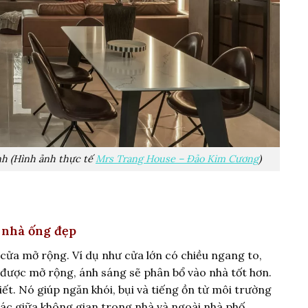
ính (Hình ảnh thực tế
Mrs Trang House – Đảo Kim Cương
)
 nhà ống đẹp
g cửa mở rộng. Ví dụ như cửa lớn có chiều ngang to,
a được mở rộng, ánh sáng sẽ phân bổ vào nhà tốt hơn.
tiết. Nó giúp ngăn khói, bụi và tiếng ồn từ môi trường
iác giữa không gian trong nhà và ngoài nhà phố.