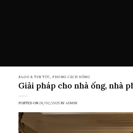
BLOG & TIN TỨC
,
PHONG CÁCH SỐNG
Giải pháp cho nhà ống, nhà ph
POSTED ON
28/02/2025
BY
ADMIN