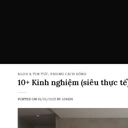
BLOG & TIN TỨC
,
PHONG CÁCH SỐNG
10+ Kinh nghiệm (siêu thực t
POSTED ON
19/01/2025
BY
ADMIN