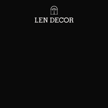
BLOG & TIN TỨC
NG TRÌNH KIẾN TRÚC ĐỀU MANG TRONG MÌNH 
CHUYỆN RIÊNG.