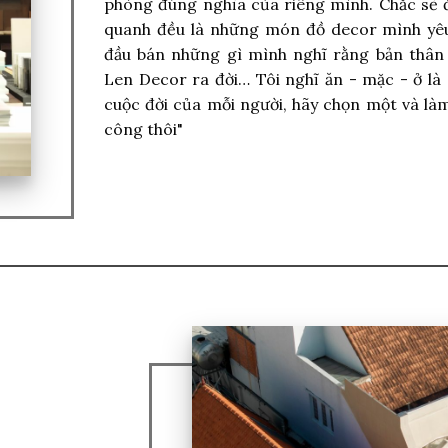
phòng đúng nghĩa của riêng mình. Chắc sẽ 
quanh đều là những món đồ decor mình yêu 
đầu bán những gì mình nghĩ rằng bản thân
Len Decor ra đời… Tôi nghĩ ăn - mặc - ở là 
cuộc đời của mỗi người, hãy chọn một và làm
công thôi"