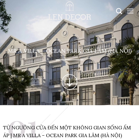
MR A VILLA – OCEAN PARK GIA LÂM (HÀ NỘI)
TỪ NGƯỠNG CỬA ĐẾN MỘT KHÔNG GIAN SỐNG ẤM
ÁP | MR A VILLA – OCEAN PARK GIA LÂM (HÀ NỘI)