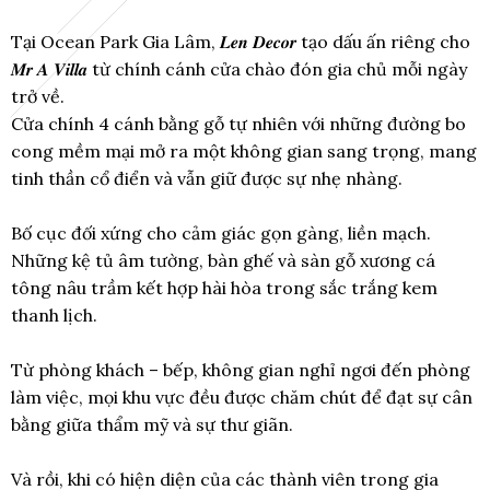
Tại Ocean Park Gia Lâm, 𝑳𝒆𝒏 𝑫𝒆𝒄𝒐𝒓 tạo dấu ấn riêng cho
𝑴𝒓 𝑨 𝑽𝒊𝒍𝒍𝒂 từ chính cánh cửa chào đón gia chủ mỗi ngày
trở về.
Cửa chính 4 cánh bằng gỗ tự nhiên với những đường bo
cong mềm mại mở ra một không gian sang trọng, mang
tinh thần cổ điển và vẫn giữ được sự nhẹ nhàng.
Bố cục đối xứng cho cảm giác gọn gàng, liền mạch.
Những kệ tủ âm tường, bàn ghế và sàn gỗ xương cá
tông nâu trầm kết hợp hài hòa trong sắc trắng kem
thanh lịch.
Từ phòng khách – bếp, không gian nghỉ ngơi đến phòng
làm việc, mọi khu vực đều được chăm chút để đạt sự cân
bằng giữa thẩm mỹ và sự thư giãn.
Và rồi, khi có hiện diện của các thành viên trong gia