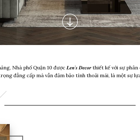
, Nhà phố Quận 10 được 𝑳𝒆𝒏’𝒔 𝑫𝒆𝒄𝒐𝒓 thiết kế với sự phâ
rọng đẳng cấp mà vẫn đảm bảo tính thoải mái, là một sự lựa