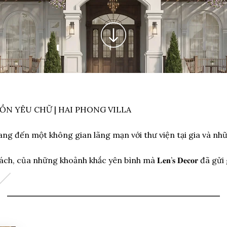
N YÊU CHỮ | HAI PHONG VILLA
𝐢𝐥𝐥𝐚 mang đến một không gian lãng mạn với thư viện tại gia v
ch, của những khoảnh khắc yên bình mà 𝐋𝐞𝐧’𝐬 𝐃𝐞𝐜𝐨𝐫 đã gử