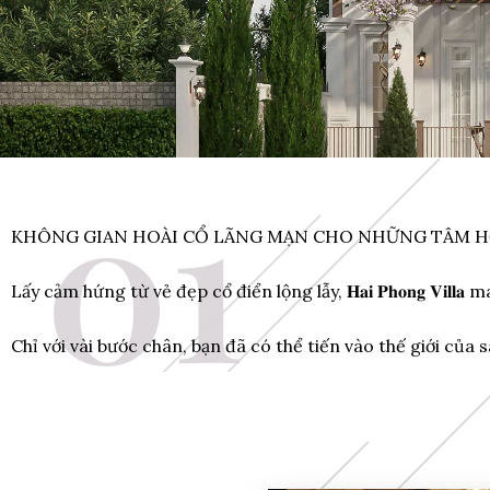
KHÔNG GIAN HOÀI CỔ LÃNG MẠN CHO NHỮNG TÂM HỒ
Lấy cảm hứng từ vẻ đẹp cổ điển lộng lẫy, 𝐇𝐚𝐢 𝐏𝐡𝐨𝐧𝐠 𝐕
Chỉ với vài bước chân, bạn đã có thể tiến vào thế giới của sá